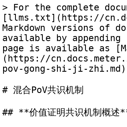
> For the complete docu
[llms.txt](https://cn.d
Markdown versions of do
available by appending 
page is available as [M
(https://cn.docs.meter.
pov-gong-shi-ji-zhi.md).
# 混合PoV共识机制

## **价值证明共识机制概述**