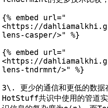
{% embed url="
<https://dahliamalkhi.g
lens-casper/>" %}

{% embed url="
<https://dahliamalkhi.g
lens-tndrmnt/>" %}

3\. 更少的通信和更低的数据
HotStuff共识中使用的管道